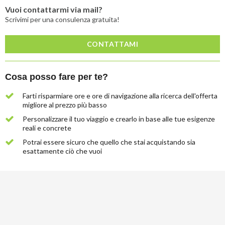
Vuoi contattarmi via mail?
Scrivimi per una consulenza gratuita!
CONTATTAMI
Cosa posso fare per te?
Farti risparmiare ore e ore di navigazione alla ricerca dell'offerta
migliore al prezzo più basso
Personalizzare il tuo viaggio e crearlo in base alle tue esigenze
reali e concrete
Potrai essere sicuro che quello che stai acquistando sia
esattamente ciò che vuoi
Lascia
qui
la
tua
email