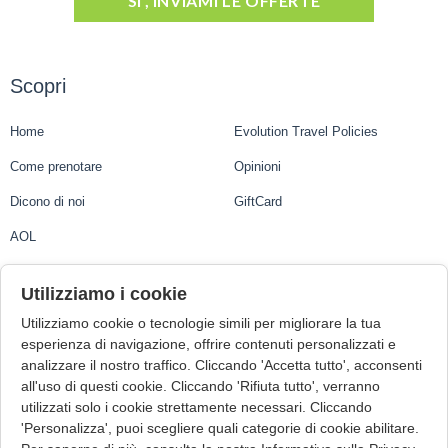
SI', INVIAMI LE OFFERTE
Scopri
Home
Evolution Travel Policies
Come prenotare
Opinioni
Dicono di noi
GiftCard
AOL
Evolution Travel
Utilizziamo i cookie
Utilizziamo cookie o tecnologie simili per migliorare la tua
Evolution Travel Ltd.
esperienza di navigazione, offrire contenuti personalizzati e
analizzare il nostro traffico. Cliccando 'Accetta tutto', acconsenti
1st Floor, Suite 3, Central Business Centre, Mdina Road
all'uso di questi cookie. Cliccando 'Rifiuta tutto', verranno
Zebbug ZBG9015, Malta
utilizzati solo i cookie strettamente necessari. Cliccando
VAT Number: MT22006723
'Personalizza', puoi scegliere quali categorie di cookie abilitare.