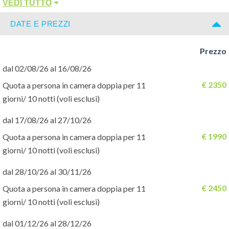
VEDI TUTTO
indicheremo dettagliatamente itinerario, stazioni e mezzi da
prendere con orari e tempi di percorrenza, in modo da
DATE E PREZZI
pianificare facilmente il vostro viaggio.
Prezzo
Programma di viaggio
- (B/L/D) (Colazione/Pranzo/Cena)
dal 02/08/26 al 16/08/26
1° giorno: Aeroporto di Tokyo – Tokyo (_/_/_)
€ 2350
Quota a persona in camera doppia per 11
Arrivo all’Aeroporto Internazionale di Tokyo. Dopo il disbrigo
giorni/ 10 notti (voli esclusi)
delle formalità doganali, incontro con il nostro assistente
dal 17/08/26 al 27/10/26
parlante lingua inglese che vi darà il benvenuto e vi assisterà per
€ 1990
Quota a persona in camera doppia per 11
prendere il mezzo previsto per il trasferimento (collettivo in
giorni/ 10 notti (voli esclusi)
Limousine bus o shuttle o altro mezzo) in hotel (check-in
previsto dopo le 14:30/15:00).
dal 28/10/26 al 30/11/26
Resto della giornata a disposizione. Pasti esclusi pernottamento
€ 2450
Quota a persona in camera doppia per 11
in Hotel.
giorni/ 10 notti (voli esclusi)
Se lo desiderate vi possiamo fornire un assistente parlante
dal 01/12/26 al 28/12/26