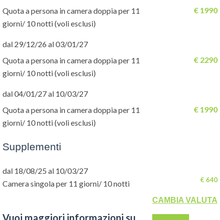
italiano in arrivo in Aeroporto:
€ 1990
Quota a persona in camera doppia per 11
arrivo all’Aeroporto Internazionale di Tokyo. Dopo il disbrigo
giorni/ 10 notti (voli esclusi)
delle formalità doganali, incontro con il nostro assistente
parlante lingua Italiana che vi darà il benvenuto e vi
dal 29/12/26 al 03/01/27
accompagnerà in hotel. L'accompagnatore sarà a vostra
€ 2290
Quota a persona in camera doppia per 11
disposizione ancora per un po' di tempo per soddisfare tutte le
giorni/ 10 notti (voli esclusi)
vostre curiosità, vi assisterà per informarvi e aiutarvi a
convertire i vostri Pass e/o prenotare i successivi treni. Resto
dal 04/01/27 al 10/03/27
della giornata a disposizione. Cena esclusa e pernottamento in
€ 1990
Quota a persona in camera doppia per 11
Hotel.
giorni/ 10 notti (voli esclusi)
2° giorno: Tokyo (B/_/_)
Supplementi
Prima colazione in hotel. Intera giornata libera per la visita di
Tokyo in maniera autonoma. La tecnologica Tokyo, i suoi
dal 18/08/25 al 10/03/27
quartieri, ognuno con i suoi must, come Shibuya forse uno dei più
€ 640
Camera singola per 11 giorni/ 10 notti
dinamici illuminato dai maxi schermi; Ginza, il cui nome deriva da
CAMBIA VALUTA
Gin = argento; Asakusa, uno dei più caratteristici; il quartiere
Vuoi maggiori informazioni su
elettrico di Akihabara; Roppongi ricco di night club, e Shinjuku