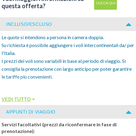
CLICCA QUI
questa offerta?
quello preferito dai giapponesi per lo shopping. Pasti esclusi.
Pernottamento.
INCLUSO/ESCLUSO
- Visita di Tokyo utilizzando il Pasmo/ Suica Card
Le quote si intendono a persona in camera doppia.
Su richiesta è possibile aggiungere i voli intercontinentali da/ per
3° giorno: Tokyo (B/_/_)
l'Italia.
Prima colazione in hotel. Intera giornata libera a Tokyo. Pasti
I prezzi dei voli sono variabili in base al periodo di viaggio. Si
esclusi. Pernottamento.
consiglia la prenotazione con largo anticipo per poter garantire
le tariffe più convenienti.
- Escursione possibili consigliata a Nikko oppure Kamakura
utilizzando il Pasmo/ Suica Card.
La quota comprende:
VEDI TUTTO
- Trasferimenti in arrivo e partenza da/ per gli aeroporti.
4° giorno: Tokyo - Lago Kawaguchi (B/_/_)
- Assistente in inglese in arrivo per accompagnarvi al mezzo che
Prima colazione in hotel. Trasferimento alla stazione e partenza
APPUNTI DI VIAGGIO
vi porterà in hotel.
in treno locale per Il Lago Kawaguchi.
- Hotel di categoria standard Turistica (3StelleSup/ 4Stelle) con
Servizi facoltativi (prezzi da riconfermare in fase di
Kawaguchiko, situato nel cuore della regione dei Cinque Laghi e
prenotazione):
prima colazione
ai piedi del Fuji San, è famoso perché vi si riflette, come su uno