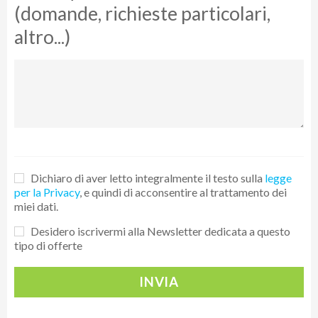
(domande, richieste particolari,
Vuoi maggiori informazioni su
CLICCA QUI
questa offerta?
altro...)
Dichiaro di aver letto integralmente il testo sulla
legge
per la Privacy
, e quindi di acconsentire al trattamento dei
miei dati.
Desidero iscrivermi alla Newsletter dedicata a questo
tipo di offerte
INVIA