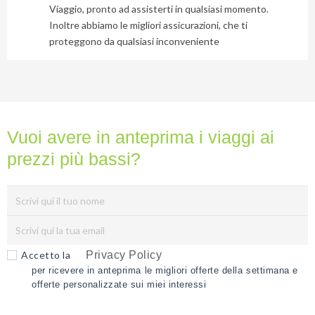
email
Viaggio, pronto ad assisterti in qualsiasi momento.
e
Inoltre abbiamo le migliori assicurazioni, che ti
ti
proteggono da qualsiasi inconveniente
invieremo
gratuitamente
6
suggerimenti
che
Vuoi avere in anteprima i viaggi ai
nessuno
prezzi più bassi?
ti
dara
mai...
Privacy
Policy
Accetto la
Privacy Policy
(Rispettiamo
per ricevere in anteprima le migliori offerte della settimana e
la tua
offerte personalizzate sui miei interessi
privacy)