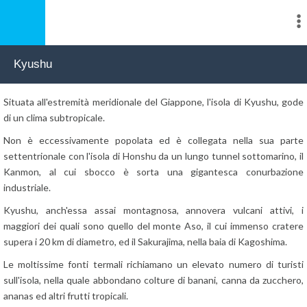
Kyushu
Situata all'estremità meridionale del Giappone, l'isola di Kyushu, gode
di un clima subtropicale.
Non è eccessivamente popolata ed è collegata nella sua parte
settentrionale con l'isola di Honshu da un lungo tunnel sottomarino, il
Kanmon, al cui sbocco è sorta una gigantesca conurbazione
industriale.
Kyushu, anch'essa assai montagnosa, annovera vulcani attivi, i
maggiori dei quali sono quello del monte Aso, il cui immenso cratere
supera i 20 km di diametro, ed il Sakurajima, nella baia di Kagoshima.
Le moltissime fonti termali richiamano un elevato numero di turisti
sull'isola, nella quale abbondano colture di banani, canna da zucchero,
ananas ed altri frutti tropicali.