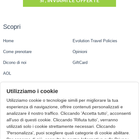
SI', INVIAMI LE OFFERTE
Scopri
Home
Evolution Travel Policies
Come prenotare
Opinioni
Dicono di noi
GiftCard
AOL
Evolution Travel
Utilizziamo i cookie
Utilizziamo cookie o tecnologie simili per migliorare la tua
Evolution Travel Ltd.
esperienza di navigazione, offrire contenuti personalizzati e
analizzare il nostro traffico. Cliccando 'Accetta tutto', acconsenti
1st Floor, Suite 3, Central Business Centre, Mdina Road
all'uso di questi cookie. Cliccando 'Rifiuta tutto', verranno
Zebbug ZBG9015, Malta
utilizzati solo i cookie strettamente necessari. Cliccando
VAT Number: MT22006723
'Personalizza', puoi scegliere quali categorie di cookie abilitare.