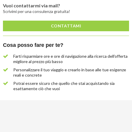
Vuoi contattarmi via mail?
Scrivimi per una consulenza gratuita!
CONTATTAMI
Cosa posso fare per te?
Farti risparmiare ore e ore di navigazione alla ricerca dell'offerta
migliore al prezzo più basso
Personalizzare il tuo viaggio e crearlo in base alle tue esigenze
reali e concrete
Potrai essere sicuro che quello che stai acquistando sia
esattamente ciò che vuoi
Lascia
qui
la
tua
email